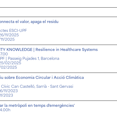
nnecta el valor, apaga el residu
'actes ESCI-UPF
 26/11/2025
/11/2025
TY KNOWLEDGE | Resilience in Healthcare Systems
17.00
PF | Passeig Pujades 1, Barcelona
 25/02/2025
5/02/2025
tiu sobre Economia Circular i Acció Climàtica
Cívic Can Castelló, Sarrià - Sant Gervasi
16/11/2023
/11/2023
ar la metròpoli en temps d'emergències'
14.00h