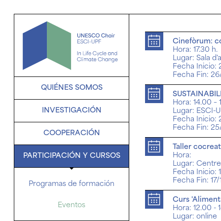
Inicio
Cinefòrum: co
Hora: 17.30 h.
Eventos
Lugar: Sala d
Fecha Inicio:
Fecha Fin: 26
QUIÉNES SOMOS
SUSTAINABILI
Hora: 14.00 – 
Mensaje del director
INVESTIGACIÓN
Lugar: ESCI-U
Fecha Inicio:
Fecha Fin: 2
Misión de la Cátedra
Líneas de investigación
COOPERACIÓN
Taller cocrea
Organización
Publicaciones
BCN LCM Cluster
Hora:
PARTICIPACIÓN Y CURSOS
Lugar: Centre 
Fecha Inicio: 
Colaboradores y
Proyectos nacionales
Redes
Fecha Fin: 17
patrocinadores
Programas de formación
Proyectos internacionales
Curs 'Aliment
Eventos
Hora: 12.00 - 
Lugar: online