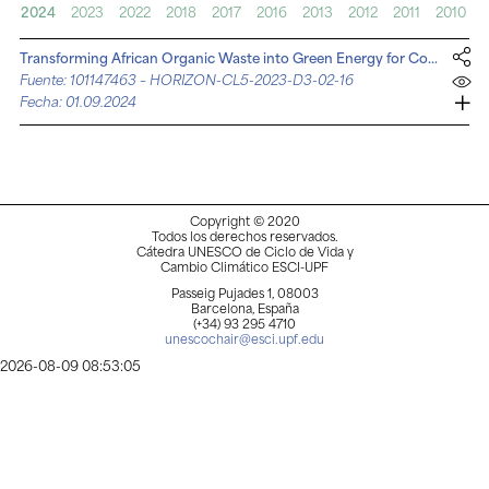
2024
2023
2022
2018
2017
2016
2013
2012
2011
2010
Transforming African Organic Waste into Green Energy for Cooling (1/9/2024- 31 /8/2028)
Fuente: 101147463 – HORIZON-CL5-2023-D3-02-16
Fecha: 01.09.2024
Copyright © 2020
Todos los derechos reservados.
Cátedra UNESCO de Ciclo de Vida y
Cambio Climático ESCI-UPF
Passeig Pujades 1, 08003
Barcelona, España
(+34) 93 295 4710
unescochair@esci.upf.edu
2026-08-09 08:53:05