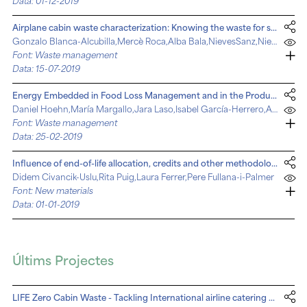
Data: 01-12-2019
Airplane cabin waste characterization: Knowing the waste for sustainable management and future recommendations
Gonzalo Blanca-Alcubilla,Mercè Roca,Alba Bala,NievesSanz,Nieves De Castro,Pere Fullana-i-Palmer
Font: Waste management
Data: 15-07-2019
Energy Embedded in Food Loss Management and in the Production of Uneaten Food: Seeking a Sustainable Pathway
Daniel Hoehn,María Margallo,Jara Laso,Isabel García-Herrero,Alba Bala,Pere Fullana-i-Palmer,Angel Irabien,Rubén Aldaco
Font: Waste management
Data: 25-02-2019
Influence of end-of-life allocation, credits and other methodological issues in LCA of compounds: An in-company circular economy case study on packaging
Didem Civancik-Uslu,Rita Puig,Laura Ferrer,Pere Fullana-i-Palmer
Font: New materials
Data: 01-01-2019
Últims Projectes
LIFE Zero Cabin Waste - Tackling International airline catering waste by demonstrating integral and safe recollection, separation & treatment (01/09/2016-31/12/2019)