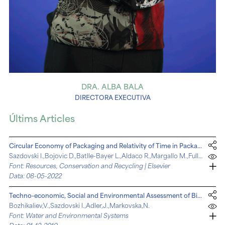
DRA. ALBA BALA
DIRECTORA EXECUTIVA
Últims Articles
Circular Economy of Packaging and Relativity of Time in Packaging Life Cycle
Sazdovski I.,Bojovic D.,Batlle-Bayer L.,Aldaco R.,Margallo M.,Fullana-i-Palmer P.
Font: Resources, Conservation and Recycling | Elsevier
Data: 08-05-2022
Techno-economic, Social and Environmental Assessment of Biomass Based District Heating in a Bioenergy Village
Bozhikaliev,V.,Sazdovski I.,Adler,J.,Markovska,N.
Font: Water and Environmental Systems