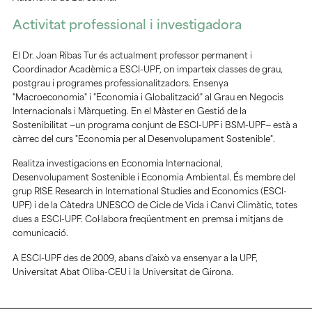
Activitat professional i investigadora
El Dr. Joan Ribas Tur és actualment professor permanent i
Coordinador Acadèmic a ESCI-UPF, on imparteix classes de grau,
postgrau i programes professionalitzadors. Ensenya
"Macroeconomia" i "Economia i Globalització" al Grau en Negocis
Internacionals i Màrqueting. En el Màster en Gestió de la
Sostenibilitat —un programa conjunt de ESCI-UPF i BSM-UPF— està a
càrrec del curs "Economia per al Desenvolupament Sostenible".
Realitza investigacions en Economia Internacional,
Desenvolupament Sostenible i Economia Ambiental. És membre del
grup RISE Research in International Studies and Economics (ESCI-
UPF) i de la Càtedra UNESCO de Cicle de Vida i Canvi Climàtic, totes
dues a ESCI-UPF. Col·labora freqüentment en premsa i mitjans de
comunicació.
A ESCI-UPF des de 2009, abans d'això va ensenyar a la UPF,
Universitat Abat Oliba-CEU i la Universitat de Girona.