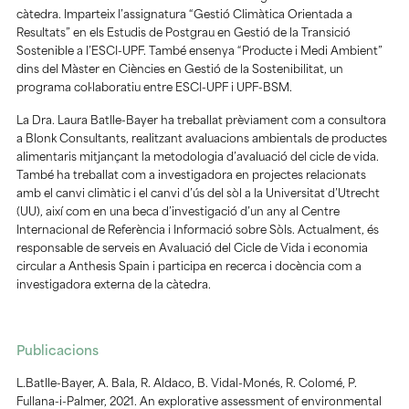
càtedra. Imparteix l’assignatura “Gestió Climàtica Orientada a
Resultats” en els Estudis de Postgrau en Gestió de la Transició
Sostenible a l’ESCI-UPF. També ensenya “Producte i Medi Ambient”
dins del Màster en Ciències en Gestió de la Sostenibilitat, un
programa col·laboratiu entre ESCI-UPF i UPF-BSM.
La Dra. Laura Batlle-Bayer ha treballat prèviament com a consultora
a Blonk Consultants, realitzant avaluacions ambientals de productes
alimentaris mitjançant la metodologia d’avaluació del cicle de vida.
També ha treballat com a investigadora en projectes relacionats
amb el canvi climàtic i el canvi d’ús del sòl a la Universitat d’Utrecht
(UU), així com en una beca d’investigació d’un any al Centre
Internacional de Referència i Informació sobre Sòls. Actualment, és
responsable de serveis en Avaluació del Cicle de Vida i economia
circular a Anthesis Spain i participa en recerca i docència com a
investigadora externa de la càtedra.
Publicacions
L.Batlle-Bayer, A. Bala, R. Aldaco, B. Vidal-Monés, R. Colomé, P.
Fullana-i-Palmer, 2021. An explorative assessment of environmental