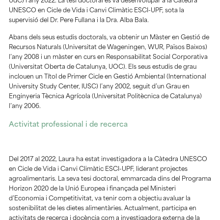
UdC) l’any 2022. La tesi doctoral es va desenvolupar a la Càtedra
UNESCO en Cicle de Vida i Canvi Climàtic ESCI-UPF, sota la
supervisió del Dr. Pere Fullana i la Dra. Alba Bala.
Abans dels seus estudis doctorals, va obtenir un Màster en Gestió de
Recursos Naturals (Universitat de Wageningen, WUR, Països Baixos)
l’any 2008 i un màster en curs en Responsabilitat Social Corporativa
(Universitat Oberta de Catalunya, UOC). Els seus estudis de grau
inclouen un Títol de Primer Cicle en Gestió Ambiental (International
University Study Center, IUSC) l’any 2002, seguit d’un Grau en
Enginyeria Tècnica Agrícola (Universitat Politècnica de Catalunya)
l’any 2006.
Activitat professional i de recerca
Del 2017 al 2022, Laura ha estat investigadora a la Càtedra UNESCO
en Cicle de Vida i Canvi Climàtic ESCI-UPF, liderant projectes
agroalimentaris. La seva tesi doctoral, emmarcada dins del Programa
Horizon 2020 de la Unió Europea i finançada pel Ministeri
d’Economia i Competitivitat, va tenir com a objectiu avaluar la
sostenibilitat de les dietes alimentàries. Actualment, participa en
activitats de recerca i docència com a investigadora externa de la