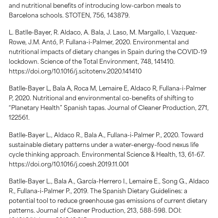
and nutritional benefits of introducing low-carbon meals to
Barcelona schools. STOTEN, 756, 143879.
L. Batlle-Bayer, R. Aldaco, A. Bala, J. Laso, M. Margallo, I. Vazquez-
Rowe, J.M. Antó, P. Fullana-i-Palmer, 2020. Environmental and
nutritional impacts of dietary changes in Spain during the COVID-19
lockdown. Science of the Total Environment, 748, 141410.
https://doi.org/10.1016/j.scitotenv.2020.141410
Batlle-Bayer L, Bala A, Roca M, Lemaire E, Aldaco R, Fullana-i-Palmer
P, 2020. Nutritional and environmental co-benefits of shifting to
“Planetary Health” Spanish tapas. Journal of Cleaner Production, 271,
122561.
Batlle-Bayer L., Aldaco R., Bala A., Fullana-i-Palmer P., 2020. Toward
sustainable dietary patterns under a water–energy–food nexus life
cycle thinking approach. Environmental Science & Health, 13, 61-67.
https://doi.org/10.1016/j.coesh.2019.11.001
Batlle-Bayer L., Bala A., García-Herrero I., Lemaire E., Song G., Aldaco
R., Fullana-i-Palmer P., 2019. The Spanish Dietary Guidelines: a
potential tool to reduce greenhouse gas emissions of current dietary
patterns. Journal of Cleaner Production, 213, 588-598. DOI: